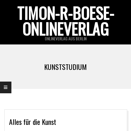
Skip
TIMON-R-BOESE-
to
ONLINEVERLAG
content
ONLINEVERLAG AUS BERLIN
Primary
Navigation
KUNSTSTUDIUM
Menu
Alles für die Kunst