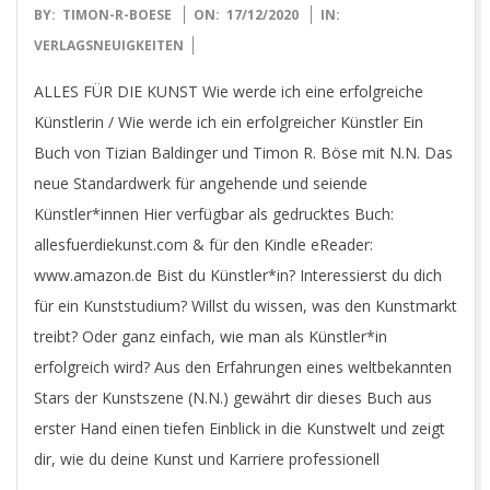
2020-
BY:
TIMON-R-BOESE
ON:
17/12/2020
IN:
12-
VERLAGSNEUIGKEITEN
17
ALLES FÜR DIE KUNST Wie werde ich eine erfolgreiche
Künstlerin / Wie werde ich ein erfolgreicher Künstler Ein
Buch von Tizian Baldinger und Timon R. Böse mit N.N. Das
neue Standardwerk für angehende und seiende
Künstler*innen Hier verfügbar als gedrucktes Buch:
allesfuerdiekunst.com & für den Kindle eReader:
www.amazon.de Bist du Künstler*in? Interessierst du dich
für ein Kunststudium? Willst du wissen, was den Kunstmarkt
treibt? Oder ganz einfach, wie man als Künstler*in
erfolgreich wird? Aus den Erfahrungen eines weltbekannten
Stars der Kunstszene (N.N.) gewährt dir dieses Buch aus
erster Hand einen tiefen Einblick in die Kunstwelt und zeigt
dir, wie du deine Kunst und Karriere professionell